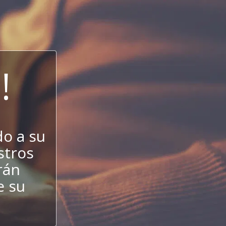
!
do a su
estros
rán
e su