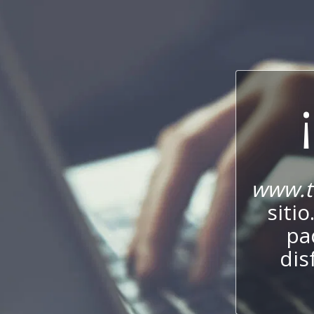
www.t
sitio
pa
dis